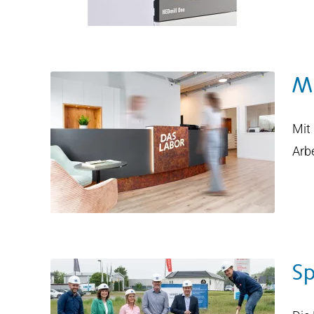
Me
Mit
sere
Arb
Sp