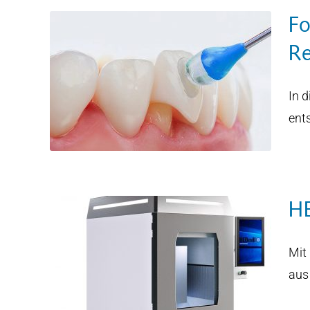
Fo
Re
ives
r
In d
ent
H
Mit
aus