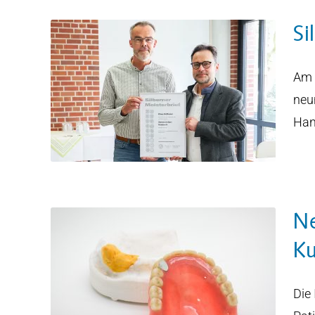
Si
rief
Am 
s
neu
Han
Ne
Ku
ner
mit
Die 
ülse